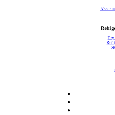
About u
Refrig
Dry 
Refri
Sp