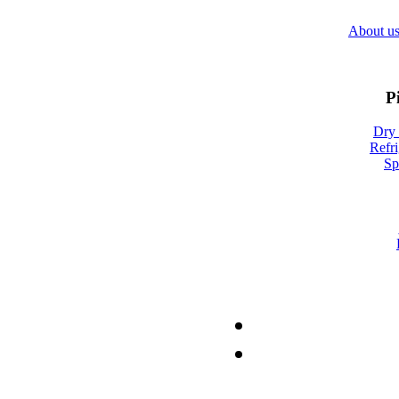
About u
P
Dry 
Refri
Sp