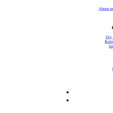
About u
Dry 
Refri
Sp